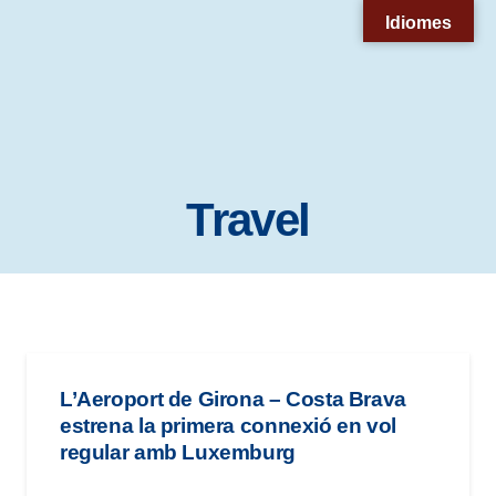
Nota:
Idiomes
este
sitio
web
incluye
un
Travel
sistema
de
accesibilidad.
L’Aeroport de Girona – Costa Brava
estrena la primera connexió en vol
regular amb Luxemburg