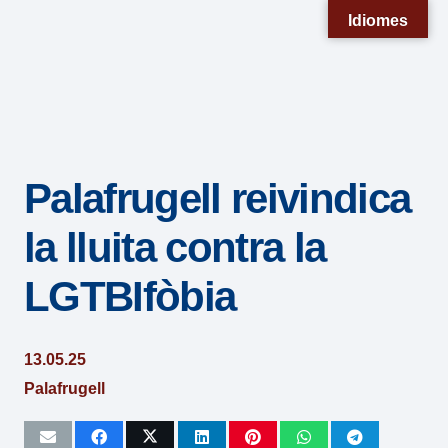
Nota:
Idiomes
este
sitio
web
incluye
un
Palafrugell reivindica
sistema
de
la lluita contra la
accesibilidad.
LGTBIfòbia
13.05.25
Palafrugell