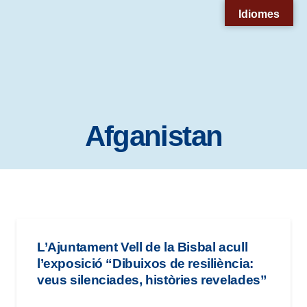
Nota:
Idiomes
este
sitio
web
incluye
un
Afganistan
sistema
de
accesibilidad.
L’Ajuntament Vell de la Bisbal acull
l’exposició “Dibuixos de resiliència:
veus silenciades, històries revelades”