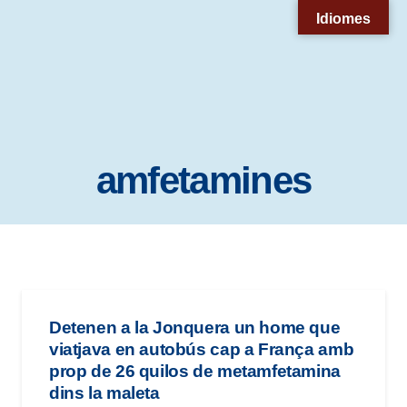
Nota:
Idiomes
este
sitio
web
incluye
un
amfetamines
sistema
de
accesibilidad.
Detenen a la Jonquera un home que
viatjava en autobús cap a França amb
prop de 26 quilos de metamfetamina
dins la maleta