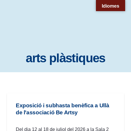
Nota:
Idiomes
este
sitio
web
incluye
un
arts plàstiques
sistema
de
accesibilidad.
Exposició i subhasta benèfica a Ullà
de l’associació Be Artsy
Del dia 12 al 18 de juliol del 2026 a la Sala 2