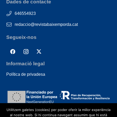
Dades de contacte
646554923
redaccio@revistabaixemporda.cat
Segueix-nos
Informació legal
Política de privadesa
Utilitzem galetes (cookies) per poder oferir la millor experiència
al nostre web. Si hi continua navegant assumim que hi està