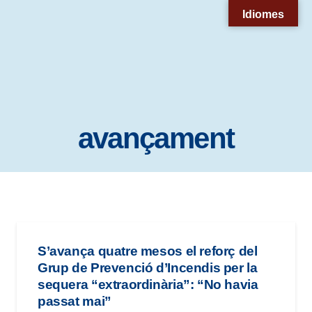
Nota:
Idiomes
este
sitio
web
incluye
un
avançament
sistema
de
accesibilidad.
S’avança quatre mesos el reforç del
Grup de Prevenció d’Incendis per la
sequera “extraordinària”: “No havia
passat mai”