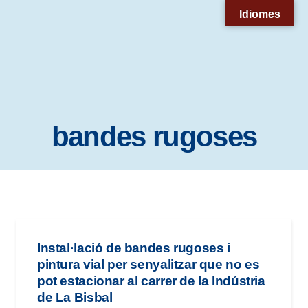
Nota:
Idiomes
este
sitio
web
incluye
un
bandes rugoses
sistema
de
accesibilidad.
Instal·lació de bandes rugoses i
pintura vial per senyalitzar que no es
pot estacionar al carrer de la Indústria
de La Bisbal