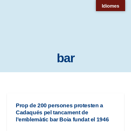
Nota:
Idiomes
este
sitio
web
incluye
un
bar
sistema
de
accesibilidad.
Prop de 200 persones protesten a
Cadaqués pel tancament de
l’emblemàtic bar Boia fundat el 1946