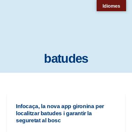
Nota:
Idiomes
este
sitio
web
incluye
un
batudes
sistema
de
accesibilidad.
Infocaça, la nova app gironina per
localitzar batudes i garantir la
seguretat al bosc