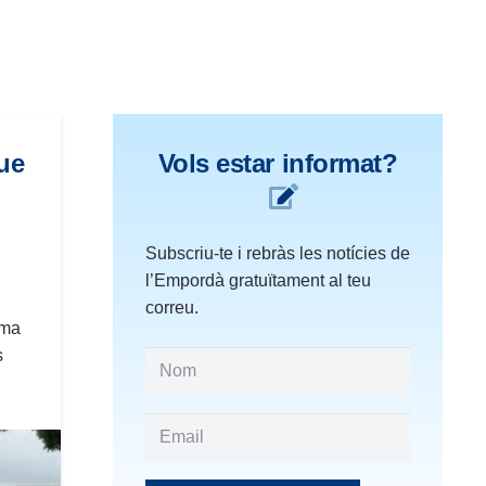
ue
Vols estar informat?
Subscriu-te i rebràs les notícies de
l’Empordà gratuïtament al teu
correu.
rma
s