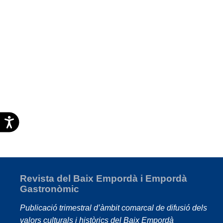
Accesibilidad
Revista del Baix Empordà i Empordà
Gastronòmic
Publicació trimestral d’àmbit comarcal de difusió dels
valors culturals i històrics del Baix Empordà