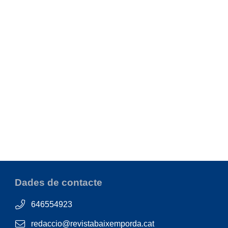
Dades de contacte
646554923
redaccio@revistabaixemporda.cat