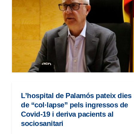
menú
de
accesibilidad.
L’hospital de Palamós pateix dies
de “col·lapse” pels ingressos de
Covid-19 i deriva pacients al
sociosanitari