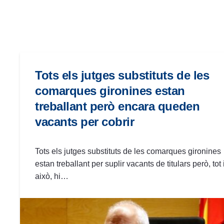
las
personas
con
discapacidad
visual
que
Tots els jutges substituts de les
están
comarques gironines estan
usando
treballant però encara queden
un
vacants per cobrir
lector
de
pantalla;
Tots els jutges substituts de les comarques gironines
Presione
estan treballant per suplir vacants de titulars però, tot 
Control-
això, hi…
F10
para
abrir
un