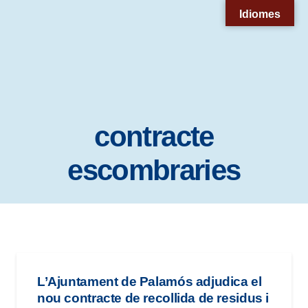
Nota:
Idiomes
este
sitio
web
incluye
un
contracte
sistema
de
escombraries
accesibilidad.
L’Ajuntament de Palamós adjudica el
nou contracte de recollida de residus i