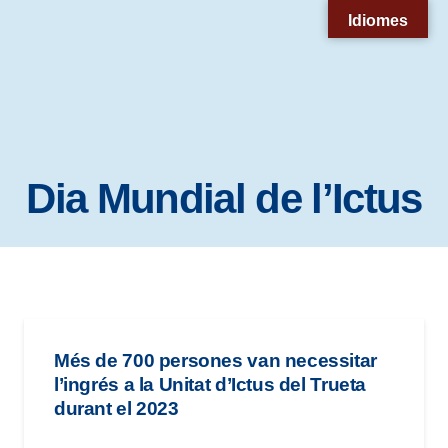
Nota:
Idiomes
este
sitio
web
incluye
un
Dia Mundial de l’Ictus
sistema
de
accesibilidad.
Més de 700 persones van necessitar
l’ingrés a la Unitat d’Ictus del Trueta
durant el 2023