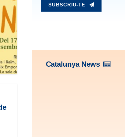
SUBSCRIU-TE
Catalunya News
de