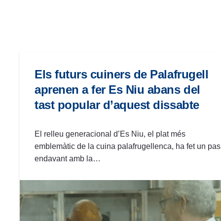
las
personas
con
discapacidad
visual
que
Els futurs cuiners de Palafrugell
están
aprenen a fer Es Niu abans del
usando
tast popular d’aquest dissabte
un
lector
de
El relleu generacional d’Es Niu, el plat més
pantalla;
emblemàtic de la cuina palafrugellenca, ha fet un pas
Presione
endavant amb la…
Control-
F10
para
abrir
un