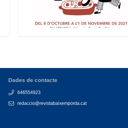
Dades de contacte
646554923
redaccio@revistabaixemporda.cat