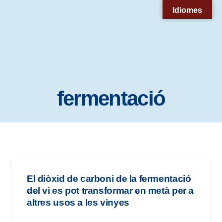
Nota:
Idiomes
este
sitio
web
incluye
un
fermentació
sistema
de
accesibilidad.
El diòxid de carboni de la fermentació
del vi es pot transformar en metà per a
altres usos a les vinyes