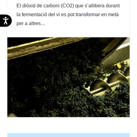
El diòxid de carboni (CO2) que s’allibera durant
la fermentació del vi es pot transformar en metà
Accesibilidad
per a altres…