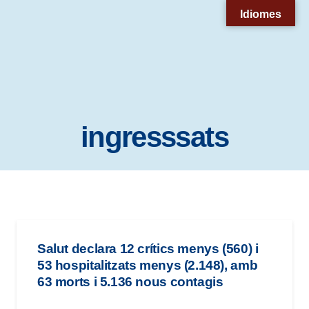
Nota:
Idiomes
este
sitio
web
incluye
un
ingresssats
sistema
de
accesibilidad.
Salut declara 12 crítics menys (560) i
53 hospitalitzats menys (2.148), amb
63 morts i 5.136 nous contagis