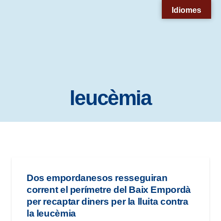
Nota:
Idiomes
este
sitio
web
incluye
un
leucèmia
sistema
de
accesibilidad.
Dos empordanesos resseguiran
corrent el perímetre del Baix Empordà
per recaptar diners per la lluita contra
la leucèmia