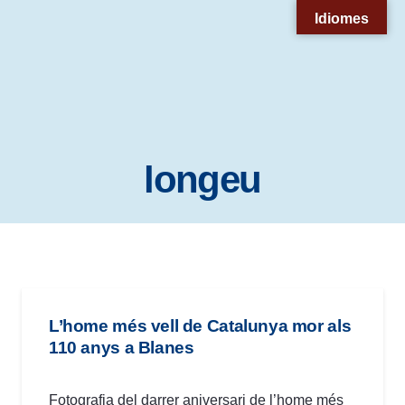
Nota:
Idiomes
este
sitio
web
incluye
un
longeu
sistema
de
accesibilidad.
L’home més vell de Catalunya mor als
110 anys a Blanes
Fotografia del darrer aniversari de l’home més