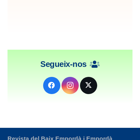
Segueix-nos
Revista del Baix Empordà i Empordà