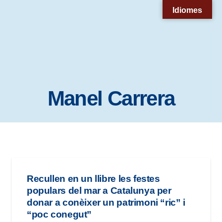
Nota:
Idiomes
este
sitio
web
incluye
un
Manel Carrera
sistema
de
accesibilidad.
Recullen en un llibre les festes
populars del mar a Catalunya per
donar a conèixer un patrimoni “ric” i
“poc conegut”