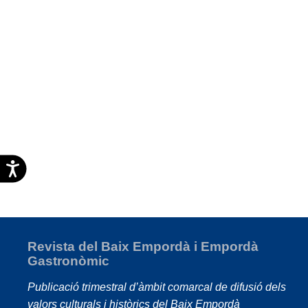
Accesibilidad
Revista del Baix Empordà i Empordà
Gastronòmic
Publicació trimestral d’àmbit comarcal de difusió dels
valors culturals i històrics del Baix Empordà