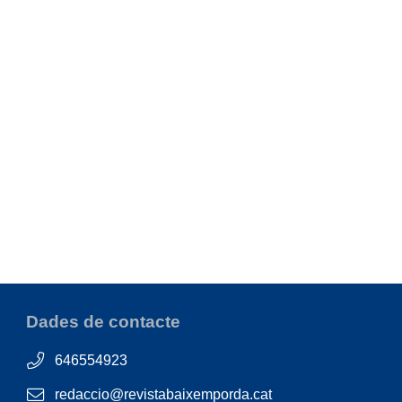
Dades de contacte
646554923
redaccio@revistabaixemporda.cat