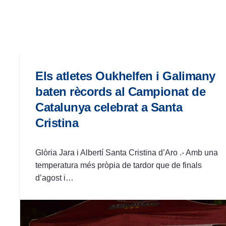
las
personas
con
discapacidad
visual
que
Els atletes Oukhelfen i Galimany
están
baten rècords al Campionat de
usando
Catalunya celebrat a Santa
un
Cristina
lector
de
pantalla;
Glòria Jara i Albertí Santa Cristina d’Aro .- Amb una
Presione
temperatura més pròpia de tardor que de finals
Control-
d’agost i…
F10
para
abrir
un