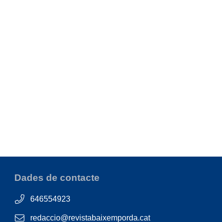
Dades de contacte
646554923
redaccio@revistabaixemporda.cat