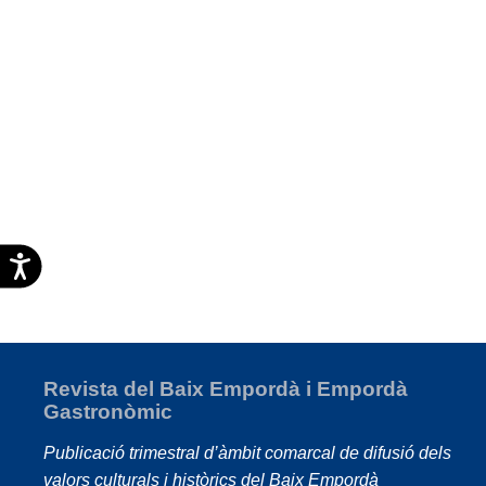
Accesibilidad
Revista del Baix Empordà i Empordà
Gastronòmic
Publicació trimestral d’àmbit comarcal de difusió dels
valors culturals i històrics del Baix Empordà