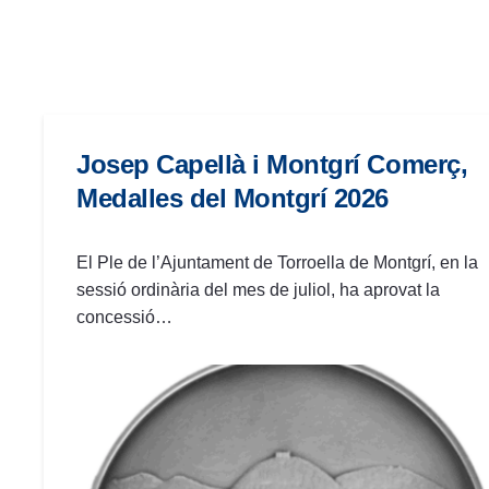
las
personas
con
discapacidad
visual
que
Josep Capellà i Montgrí Comerç,
están
Medalles del Montgrí 2026
usando
un
lector
El Ple de l’Ajuntament de Torroella de Montgrí, en la
de
sessió ordinària del mes de juliol, ha aprovat la
pantalla;
concessió…
Presione
Control-
F10
para
abrir
un