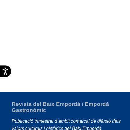
Accesibilidad
Revista del Baix Empordà i Empordà
Gastronòmic
Publicació trimestral d’àmbit comarcal de difusió dels
valors culturals i històrics del Baix Empordà