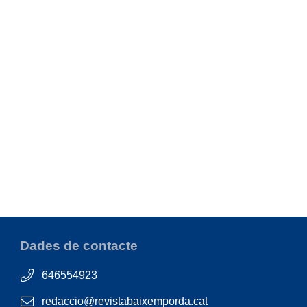
Dades de contacte
646554923
redaccio@revistabaixemporda.cat