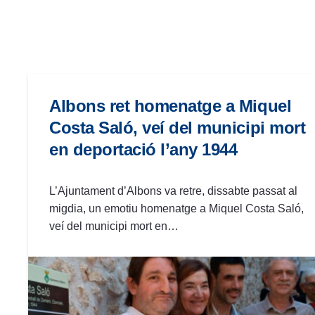
las
personas
con
discapacidad
visual
que
Albons ret homenatge a Miquel
están
Costa Saló, veí del municipi mort
usando
en deportació l’any 1944
un
lector
de
L’Ajuntament d’Albons va retre, dissabte passat al
pantalla;
migdia, un emotiu homenatge a Miquel Costa Saló,
Presione
veí del municipi mort en…
Control-
F10
para
abrir
un