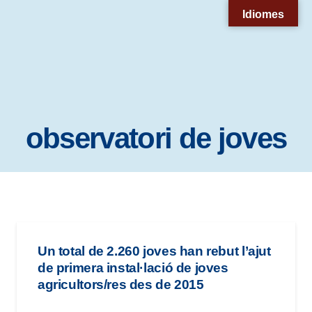
Nota:
Idiomes
este
sitio
web
incluye
un
observatori de joves
sistema
de
accesibilidad.
Un total de 2.260 joves han rebut l’ajut
de primera instal·lació de joves
agricultors/res des de 2015