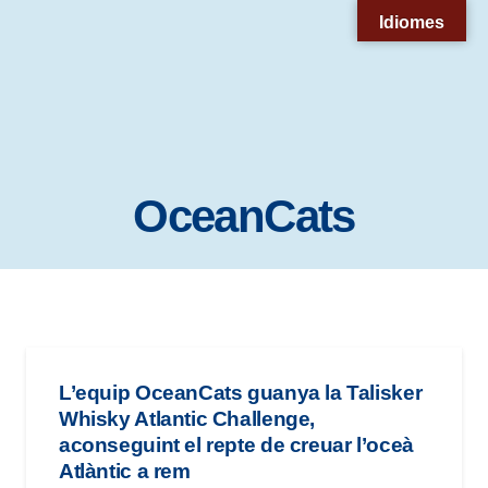
Nota:
Idiomes
este
sitio
web
incluye
un
OceanCats
sistema
de
accesibilidad.
L’equip OceanCats guanya la Talisker
Whisky Atlantic Challenge,
aconseguint el repte de creuar l’oceà
Atlàntic a rem