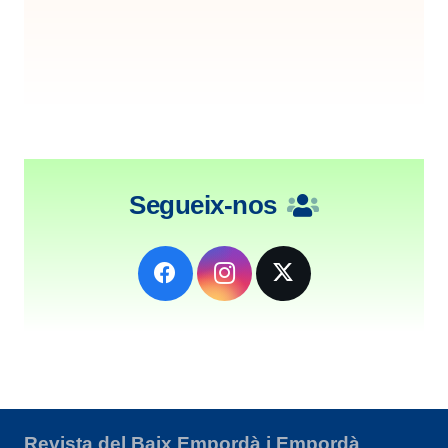
Segueix-nos
Revista del Baix Empordà i Empordà