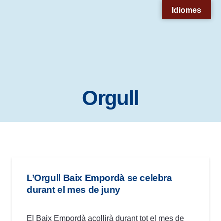
Nota:
Idiomes
este
sitio
web
incluye
un
Orgull
sistema
de
accesibilidad.
L’Orgull Baix Empordà se celebra
durant el mes de juny
El Baix Empordà acollirà durant tot el mes de