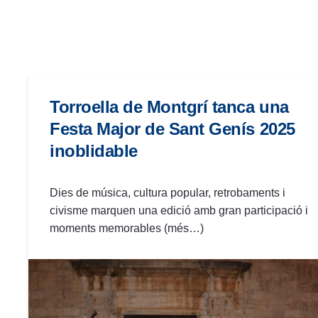
las
personas
con
discapacidad
visual
que
Torroella de Montgrí tanca una
están
Festa Major de Sant Genís 2025
usando
inoblidable
un
lector
de
Dies de música, cultura popular, retrobaments i
pantalla;
civisme marquen una edició amb gran participació i
Presione
moments memorables (més…)
Control-
F10
para
abrir
un