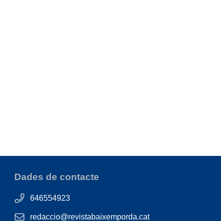
Dades de contacte
646554923
redaccio@revistabaixemporda.cat