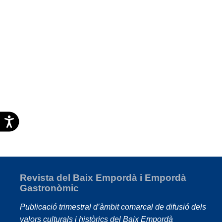
Accesibilidad
Revista del Baix Empordà i Empordà
Gastronòmic
Publicació trimestral d’àmbit comarcal de difusió dels
valors culturals i històrics del Baix Empordà