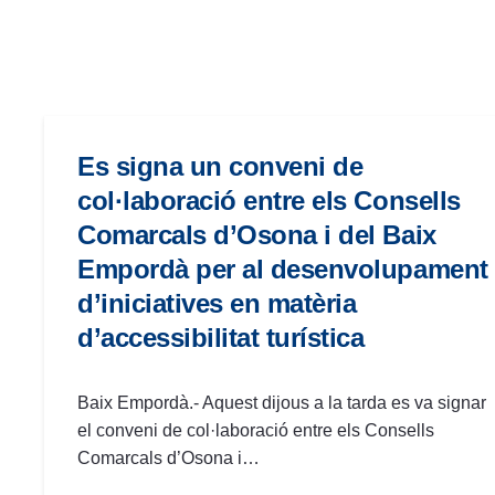
las
personas
con
discapacidad
visual
que
Es signa un conveni de
están
col·laboració entre els Consells
usando
Comarcals d’Osona i del Baix
un
Empordà per al desenvolupament
lector
de
d’iniciatives en matèria
pantalla;
d’accessibilitat turística
Presione
Control-
F10
Baix Empordà.- Aquest dijous a la tarda es va signar
para
el conveni de col·laboració entre els Consells
abrir
Comarcals d’Osona i…
un