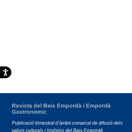
Accesibilidad
Revista del Baix Empordà i Empordà
Gastronòmic
Publicació trimestral d’àmbit comarcal de difusió dels
valors culturals i històrics del Baix Empordà