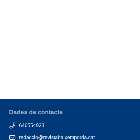
Dades de contacte
646554923
redaccio@revistabaixemporda.cat