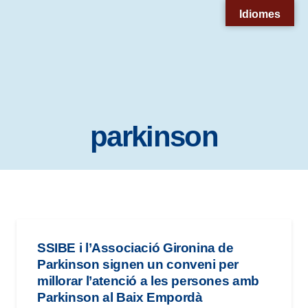
Nota:
Idiomes
este
sitio
web
incluye
un
parkinson
sistema
de
accesibilidad.
SSIBE i l’Associació Gironina de
Parkinson signen un conveni per
millorar l’atenció a les persones amb
Parkinson al Baix Empordà