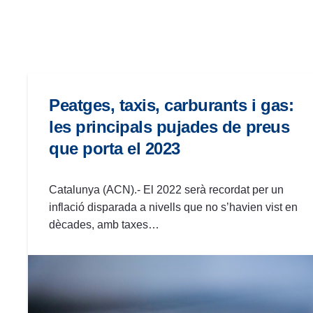
las
personas
con
discapacidad
visual
que
Peatges, taxis, carburants i gas:
están
les principals pujades de preus
usando
que porta el 2023
un
lector
de
Catalunya (ACN).- El 2022 serà recordat per un
pantalla;
inflació disparada a nivells que no s’havien vist en
Presione
dècades, amb taxes…
Control-
F10
para
abrir
un