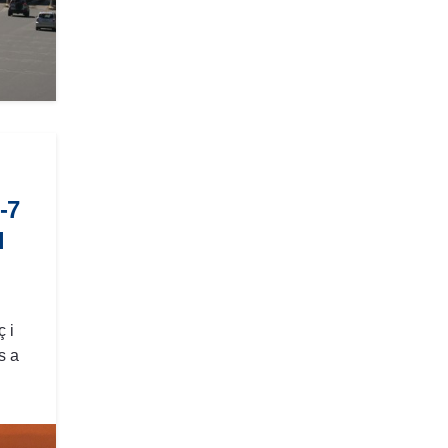
-7
l
 i
s a