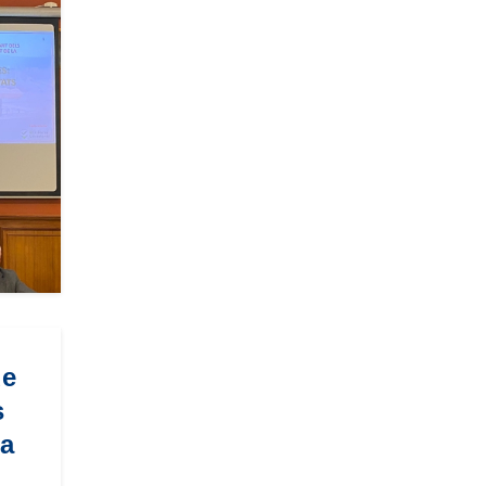
de
s
ta