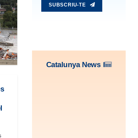
SUBSCRIU-TE
Catalunya News
es
l
s