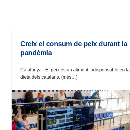
las
personas
con
discapacidad
visual
que
Creix el consum de peix durant la
están
pandèmia
usando
un
lector
Catalunya.- El peix és un aliment indispensable en la
de
dieta dels catalans. (més…)
pantalla;
Presione
Control-
F10
para
abrir
un