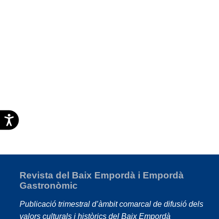
Accesibilidad
Revista del Baix Empordà i Empordà
Gastronòmic
Publicació trimestral d’àmbit comarcal de difusió dels
valors culturals i històrics del Baix Empordà