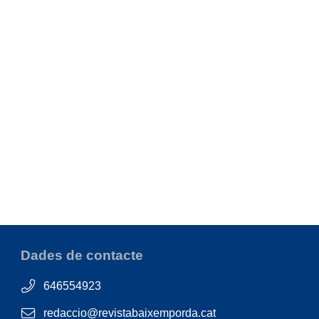
Dades de contacte
646554923
redaccio@revistabaixemporda.cat