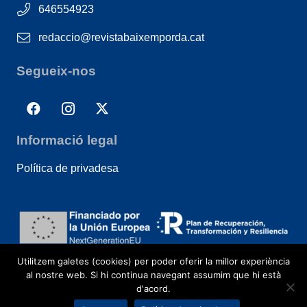
646554923
redaccio@revistabaixemporda.cat
Segueix-nos
Informació legal
Política de privadesa
Utilitzem galetes (cookies) per poder oferir la millor experiència
al nostre web. Si hi continua navegant assumim que hi està
d'acord.