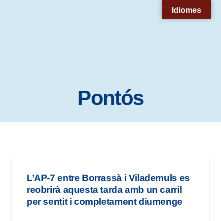
Nota:
Idiomes
este
sitio
web
incluye
un
Pontós
sistema
de
accesibilidad.
L’AP-7 entre Borrassà i Vilademuls es
reobrirà aquesta tarda amb un carril
per sentit i completament diumenge