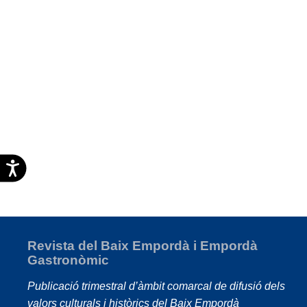
Accesibilidad
Revista del Baix Empordà i Empordà
Gastronòmic
Publicació trimestral d’àmbit comarcal de difusió dels
valors culturals i històrics del Baix Empordà