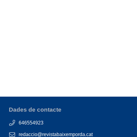
Dades de contacte
646554923
redaccio@revistabaixemporda.cat