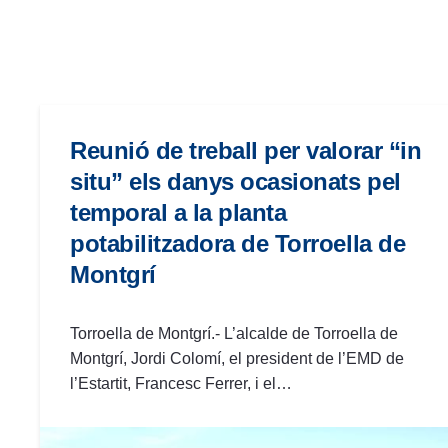
las
personas
con
discapacidad
visual
que
Reunió de treball per valorar “in
están
situ” els danys ocasionats pel
usando
temporal a la planta
un
potabilitzadora de Torroella de
lector
de
Montgrí
pantalla;
Presione
Torroella de Montgrí.- L’alcalde de Torroella de
Control-
Montgrí, Jordi Colomí, el president de l’EMD de
F10
l’Estartit, Francesc Ferrer, i el…
para
abrir
un