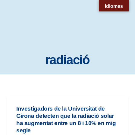
Nota:
Idiomes
este
sitio
web
incluye
un
radiació
sistema
de
accesibilidad.
Investigadors de la Universitat de
Girona detecten que la radiació solar
ha augmentat entre un 8 i 10% en mig
segle