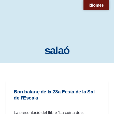
Nota:
Idiomes
este
sitio
web
incluye
un
salaó
sistema
de
accesibilidad.
Bon balanç de la 28a Festa de la Sal
de l’Escala
La presentació del llibre “La cuina dels