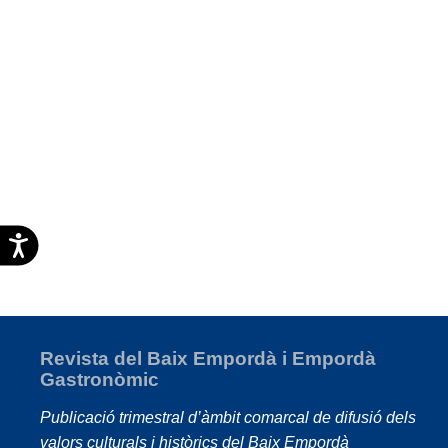
Accesibilidad
Revista del Baix Empordà i Empordà
Gastronòmic
Publicació trimestral d’àmbit comarcal de difusió dels
valors culturals i històrics del Baix Empordà