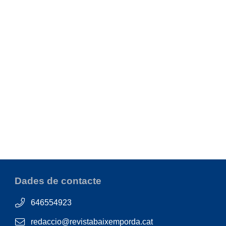
Dades de contacte
646554923
redaccio@revistabaixemporda.cat