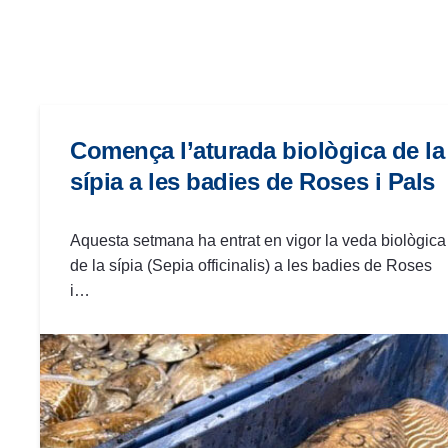
las
personas
con
discapacidad
visual
que
Comença l’aturada biològica de la
están
sípia a les badies de Roses i Pals
usando
un
lector
Aquesta setmana ha entrat en vigor la veda biològica
de
de la sípia (Sepia officinalis) a les badies de Roses
pantalla;
i…
Presione
Control-
F10
para
abrir
un