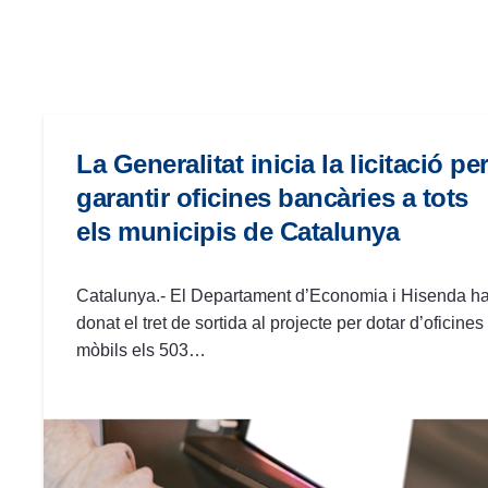
las
personas
con
discapacidad
visual
que
La Generalitat inicia la licitació pe
están
garantir oficines bancàries a tots
usando
els municipis de Catalunya
un
lector
de
Catalunya.- El Departament d’Economia i Hisenda h
pantalla;
donat el tret de sortida al projecte per dotar d’oficines
Presione
mòbils els 503…
Control-
F10
para
abrir
un