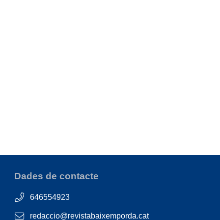
Dades de contacte
646554923
redaccio@revistabaixemporda.cat