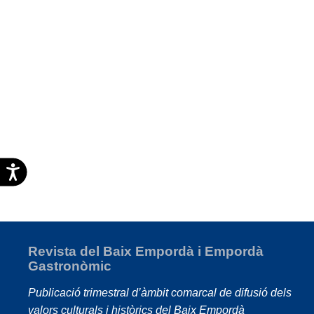
Accesibilidad
Revista del Baix Empordà i Empordà
Gastronòmic
Publicació trimestral d’àmbit comarcal de difusió dels
valors culturals i històrics del Baix Empordà