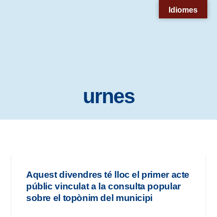
Nota:
Idiomes
este
sitio
web
incluye
un
urnes
sistema
de
accesibilidad.
Aquest divendres té lloc el primer acte
públic vinculat a la consulta popular
sobre el topònim del municipi