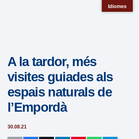
Nota:
Idiomes
este
sitio
web
incluye
un
A la tardor, més
sistema
de
visites guiades als
accesibilidad.
espais naturals de
l’Empordà
30.08.21