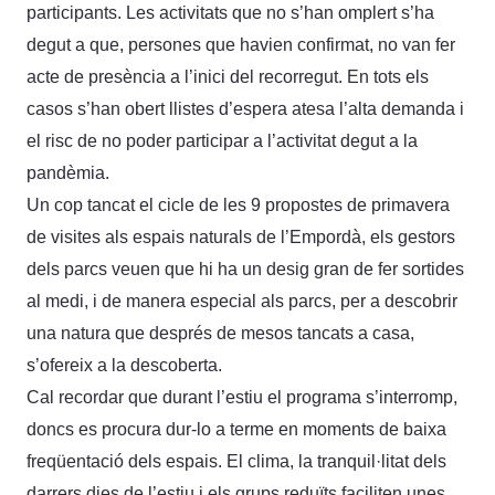
participants. Les activitats que no s’han omplert s’ha
degut a que, persones que havien confirmat, no van fer
acte de presència a l’inici del recorregut. En tots els
casos s’han obert llistes d’espera atesa l’alta demanda i
el risc de no poder participar a l’activitat degut a la
pandèmia.
Un cop tancat el cicle de les 9 propostes de primavera
de visites als espais naturals de l’Empordà, els gestors
dels parcs veuen que hi ha un desig gran de fer sortides
al medi, i de manera especial als parcs, per a descobrir
una natura que després de mesos tancats a casa,
s’ofereix a la descoberta.
Cal recordar que durant l’estiu el programa s’interromp,
doncs es procura dur-lo a terme en moments de baixa
freqüentació dels espais. El clima, la tranquil·litat dels
darrers dies de l’estiu i els grups reduïts faciliten unes