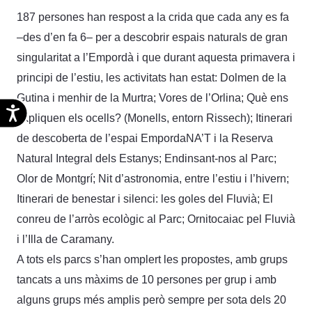
187 persones han respost a la crida que cada any es fa
–des d’en fa 6– per a descobrir espais naturals de gran
singularitat a l’Empordà i que durant aquesta primavera i
principi de l’estiu, les activitats han estat: Dolmen de la
Gutina i menhir de la Murtra; Vores de l’Orlina; Què ens
Accesibilidad
expliquen els ocells? (Monells, entorn Rissech); Itinerari
de descoberta de l’espai EmpordaNA’T i la Reserva
Natural Integral dels Estanys; Endinsant-nos al Parc;
Olor de Montgrí; Nit d’astronomia, entre l’estiu i l’hivern;
Itinerari de benestar i silenci: les goles del Fluvià; El
conreu de l’arròs ecològic al Parc; Ornitocaiac pel Fluvià
i l’Illa de Caramany.
A tots els parcs s’han omplert les propostes, amb grups
tancats a uns màxims de 10 persones per grup i amb
alguns grups més amplis però sempre per sota dels 20