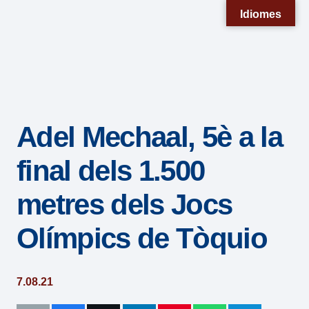
Nota:
Idiomes
este
sitio
web
incluye
un
Adel Mechaal, 5è a la
sistema
de
final dels 1.500
accesibilidad.
metres dels Jocs
Olímpics de Tòquio
7.08.21