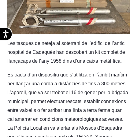
Accesibilidad
Les tasques de neteja al soterrani de l’edifici de l’antic
hospital de Cadaqués han descobert un kit complet de
llançacaps de l’any 1958 dins d’una caixa metàl·lica.
Es tracta d’un dispositiu que s’utilitza en l’àmbit marítim
per llançar una corda a distàncies de fins a 300 metres.
L’aparell, que va ser trobat el 16 de gener per la brigada
municipal, permet efectuar rescats, establir connexions
entre vaixells o fer arribar una línia a terra ferma quan
cal amarrar en condicions meteorològiques adverses.
La Policia Local en va alertar als Mossos d’Esquadra
que s’hi van desplaçar amb els TEDAX. Segons