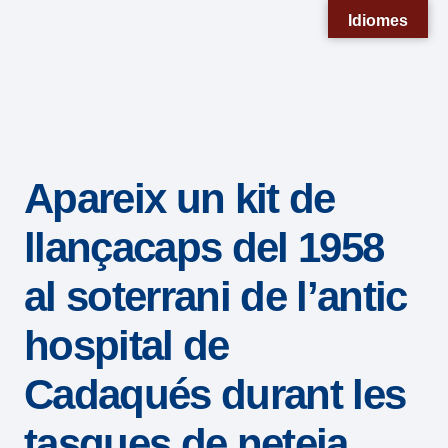
Nota:
Idiomes
este
sitio
web
incluye
un
Apareix un kit de
sistema
de
llançacaps del 1958
accesibilidad.
al soterrani de l’antic
hospital de
Cadaqués durant les
tasques de neteja