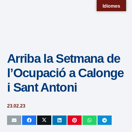
Nota:
Idiomes
este
sitio
web
incluye
un
Arriba la Setmana de
sistema
de
l’Ocupació a Calonge
accesibilidad.
i Sant Antoni
23.02.23