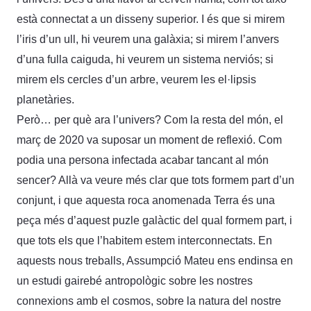
està connectat a un disseny superior. I és que si mirem
l’iris d’un ull, hi veurem una galàxia; si mirem l’anvers
d’una fulla caiguda, hi veurem un sistema nerviós; si
mirem els cercles d’un arbre, veurem les el·lipsis
planetàries.
Però… per què ara l’univers? Com la resta del món, el
març de 2020 va suposar un moment de reflexió. Com
podia una persona infectada acabar tancant al món
sencer? Allà va veure més clar que tots formem part d’un
conjunt, i que aquesta roca anomenada Terra és una
peça més d’aquest puzle galàctic del qual formem part, i
que tots els que l’habitem estem interconnectats. En
aquests nous treballs, Assumpció Mateu ens endinsa en
un estudi gairebé antropològic sobre les nostres
connexions amb el cosmos, sobre la natura del nostre