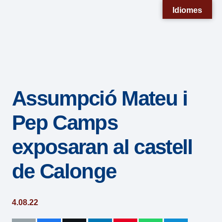
Nota:
Idiomes
este
sitio
web
incluye
un
Assumpció Mateu i
sistema
de
Pep Camps
accesibilidad.
exposaran al castell
de Calonge
4.08.22