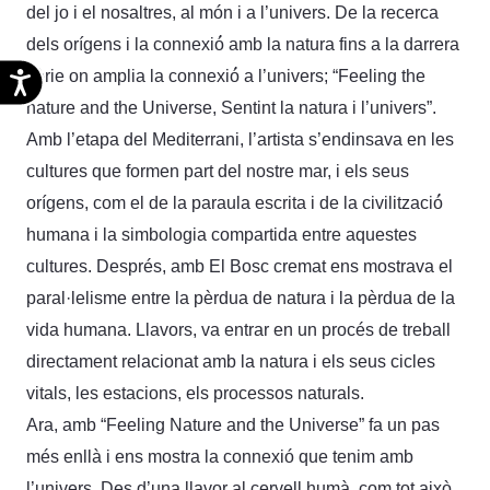
del jo i el nosaltres, al món i a l’univers. De la recerca
dels orígens i la connexió́ amb la natura fins a la darrera
sèrie on amplia la connexió́ a l’univers; “Feeling the
Accesibilidad
nature and the Universe, Sentint la natura i l’univers”.
Amb l’etapa del Mediterrani, l’artista s’endinsava en les
cultures que formen part del nostre mar, i els seus
orígens, com el de la paraula escrita i de la civilització́
humana i la simbologia compartida entre aquestes
cultures. Després, amb El Bosc cremat ens mostrava el
paral·lelisme entre la pèrdua de natura i la pèrdua de la
vida humana. Llavors, va entrar en un procés de treball
directament relacionat amb la natura i els seus cicles
vitals, les estacions, els processos naturals.
Ara, amb “Feeling Nature and the Universe” fa un pas
més enllà i ens mostra la connexió que tenim amb
l’univers. Des d’una llavor al cervell humà, com tot això