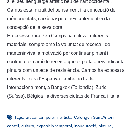
si el seu llenguatge artístic beu de l’art occidental,
Camps està imbuït del pensament i la concepció del
món orientals, i això traspua inevitablement en la
concepció de la seva obra.
En la seva obra Pep Camps ha utilitzat diferents
materials, sempre amb la voluntat de recerca i de
mantenir viva la motivació per continuar pintant i
continuar el camí de recerca que el porta a reivindicar la
pintura com un acte de resistència. Camps ha exposat a
diferents llocs d’Espanya, també ho ha fet
internacionalment, a Bangkok (Tailàndia), Zuric
(Suïssa), Bèlgica i a diverses ciutats de França i Itàlia.
Tags:
art contemporani
,
artista
,
Calonge i Sant Antoni
,
castell
,
cultura
,
exposició temporal
,
inauguració
,
pintura
,