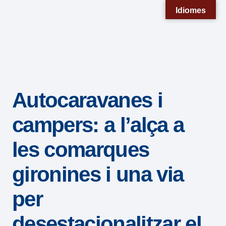
Nota:
Idiomes
este
sitio
web
incluye
un
Autocaravanes i
sistema
de
campers: a l’alça a
accesibilidad.
les comarques
gironines i una via
per
desestacionalitzar el