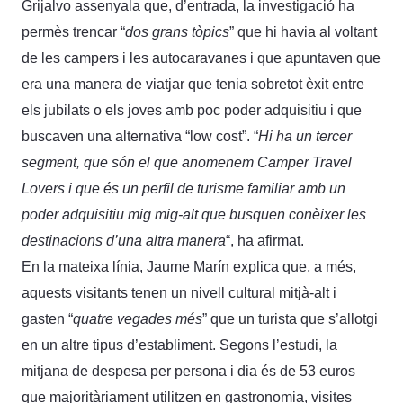
Grijalvo assenyala que, d’entrada, la investigació ha
permès trencar “
dos grans tòpics
” que hi havia al voltant
de les campers i les autocaravanes i que apuntaven que
era una manera de viatjar que tenia sobretot èxit entre
els jubilats o els joves amb poc poder adquisitiu i que
buscaven una alternativa “low cost”. “
Hi ha un tercer
segment, que són el que anomenem Camper Travel
Lovers i que és un perfil de turisme familiar amb un
poder adquisitiu mig mig-alt que busquen conèixer les
destinacions d’una altra manera
“, ha afirmat.
En la mateixa línia, Jaume Marín explica que, a més,
aquests visitants tenen un nivell cultural mitjà-alt i
gasten “
quatre vegades més
” que un turista que s’allotgi
en un altre tipus d’establiment. Segons l’estudi, la
mitjana de despesa per persona i dia és de 53 euros
que majoritàriament utilitzen en gastronomia, visites