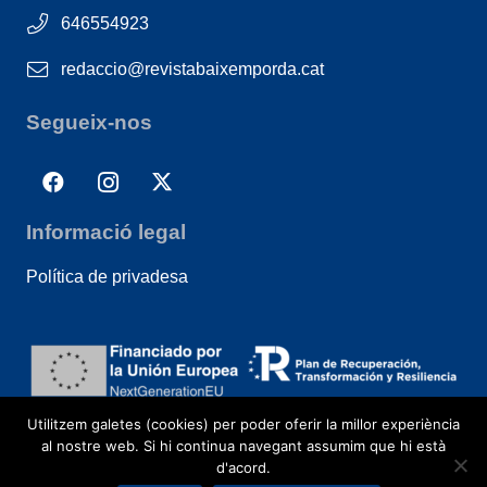
646554923
redaccio@revistabaixemporda.cat
Segueix-nos
Informació legal
Política de privadesa
Utilitzem galetes (cookies) per poder oferir la millor experiència
al nostre web. Si hi continua navegant assumim que hi està
d'acord.