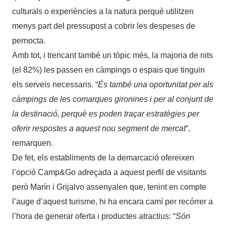
culturals o experiències a la natura perquè utilitzen
menys part del pressupost a cobrir les despeses de
pernocta.
Amb tot, i trencant també un tòpic més, la majoria de nits
(el 82%) les passen en càmpings o espais que tinguin
els serveis necessaris. “
És també una oportunitat per als
càmpings de les comarques gironines i per al conjunt de
la destinació, perquè es poden traçar estratègies per
oferir respostes a aquest nou segment de mercat
“,
remarquen.
De fet, els establiments de la demarcació ofereixen
l’opció Camp&Go adreçada a aquest perfil de visitants
però Marín i Grijalvo assenyalen que, tenint en compte
l’auge d’aquest turisme, hi ha encara camí per recórrer a
l’hora de generar oferta i productes atractius: “
Són