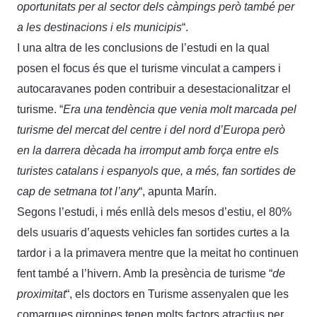
oportunitats per al sector dels càmpings però també per
a les destinacions i els municipis
“.
I una altra de les conclusions de l’estudi en la qual
posen el focus és que el turisme vinculat a campers i
autocaravanes poden contribuir a desestacionalitzar el
turisme. “
Era una tendència que venia molt marcada pel
turisme del mercat del centre i del nord d’Europa però
en la darrera dècada ha irromput amb força entre els
turistes catalans i espanyols que, a més, fan sortides de
cap de setmana tot l’any
“, apunta Marín.
Segons l’estudi, i més enllà dels mesos d’estiu, el 80%
dels usuaris d’aquests vehicles fan sortides curtes a la
tardor i a la primavera mentre que la meitat ho continuen
fent també a l’hivern. Amb la presència de turisme “
de
proximitat
“, els doctors en Turisme assenyalen que les
comarques gironines tenen molts factors atractius per