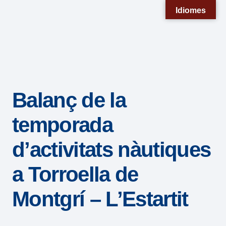
Nota:
Idiomes
este
sitio
web
incluye
un
Balanç de la
sistema
de
temporada
accesibilidad.
d’activitats nàutiques
a Torroella de
Montgrí – L’Estartit