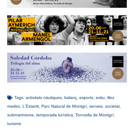
Tags:
activitats nàutiques
,
balanç
,
esports
,
estiu
,
illes
medes
,
L'Estartit
,
Parc Natural de Montgrí
,
serveis
,
societat
,
submarinisme
,
temporada turística
,
Torroella de Montgrí
,
turisme