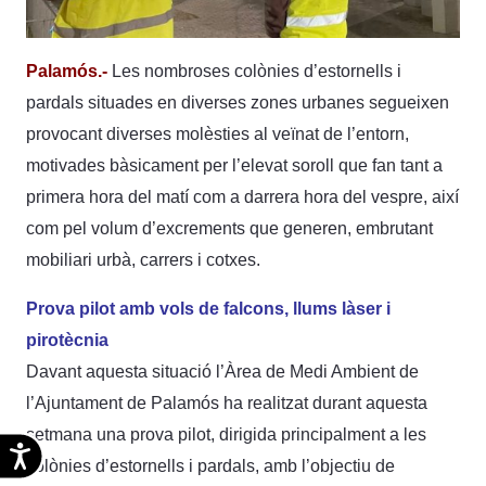
Palamós.-
Les nombroses colònies d’estornells i
pardals situades en diverses zones urbanes segueixen
provocant diverses molèsties al veïnat de l’entorn,
motivades bàsicament per l’elevat soroll que fan tant a
primera hora del matí com a darrera hora del vespre, així
com pel volum d’excrements que generen, embrutant
mobiliari urbà, carrers i cotxes.
Prova pilot amb vols de falcons, llums làser i
pirotècnia
Davant aquesta situació l’Àrea de Medi Ambient de
l’Ajuntament de Palamós ha realitzat durant aquesta
setmana una prova pilot, dirigida principalment a les
Accesibilidad
colònies d’estornells i pardals, amb l’objectiu de