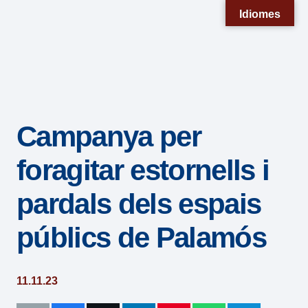
Nota:
Idiomes
este
sitio
web
incluye
un
Campanya per
sistema
de
foragitar estornells i
accesibilidad.
pardals dels espais
públics de Palamós
11.11.23