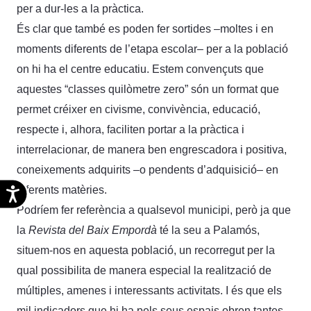
per a dur-les a la pràctica.
És clar que també es poden fer sortides –moltes i en
moments diferents de l’etapa escolar– per a la població
on hi ha el centre educatiu. Estem convençuts que
aquestes “classes quilòmetre zero” són un format que
permet créixer en civisme, convivència, educació,
respecte i, alhora, faciliten portar a la pràctica i
interrelacionar, de manera ben engrescadora i positiva,
coneixements adquirits –o pendents d’adquisició– en
diferents matèries.
Accesibilidad
Podríem fer referència a qualsevol municipi, però ja que
la
Revista del Baix Empordà
té la seu a Palamós,
situem-nos en aquesta població, un recorregut per la
qual possibilita de manera especial la realització de
múltiples, amenes i interessants activitats. I és que els
mil indicadors que hi ha pels seus espais obren tantes