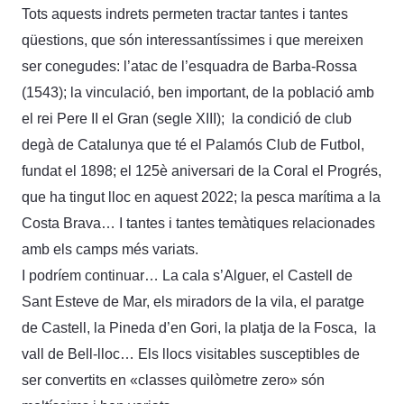
Tots aquests indrets permeten tractar tantes i tantes
qüestions, que són interessantíssimes i que mereixen
ser conegudes: l’atac de l’esquadra de Barba-Rossa
(1543); la vinculació, ben important, de la població amb
el rei Pere II el Gran (segle XIII); la condició de club
degà de Catalunya que té el Palamós Club de Futbol,
fundat el 1898; el 125è aniversari de la Coral el Progrés,
que ha tingut lloc en aquest 2022; la pesca marítima a la
Costa Brava… I tantes i tantes temàtiques relacionades
amb els camps més variats.
I podríem continuar… La cala s’Alguer, el Castell de
Sant Esteve de Mar, els miradors de la vila, el paratge
de Castell, la Pineda d’en Gori, la platja de la Fosca, la
vall de Bell-lloc… Els llocs visitables susceptibles de
ser convertits en «classes quilòmetre zero» són