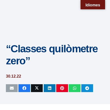
Nota:
Idiomes
este
sitio
web
incluye
un
“Classes quilòmetre
sistema
de
zero”
accesibilidad.
30.12.22