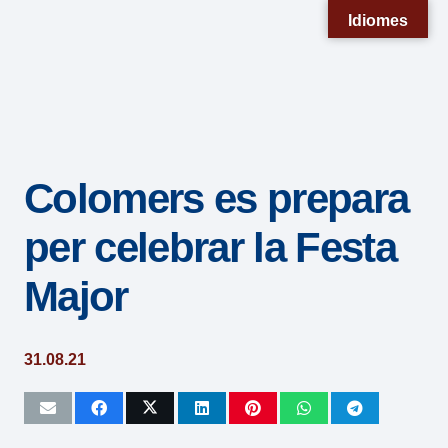
Nota:
Idiomes
este
sitio
web
incluye
un
Colomers es prepara
sistema
de
per celebrar la Festa
accesibilidad.
Major
31.08.21