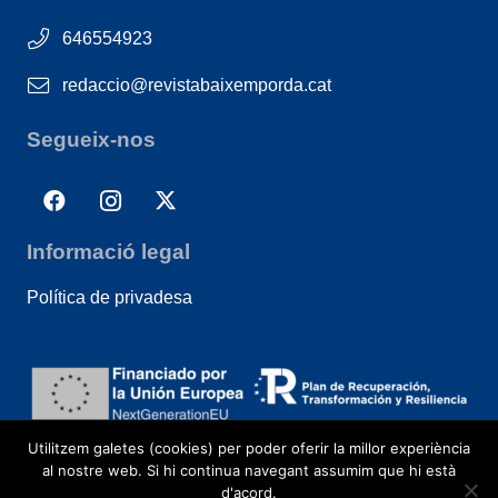
646554923
redaccio@revistabaixemporda.cat
Segueix-nos
Informació legal
Política de privadesa
Utilitzem galetes (cookies) per poder oferir la millor experiència
al nostre web. Si hi continua navegant assumim que hi està
d'acord.