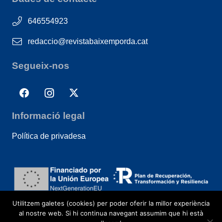
646554923
redaccio@revistabaixemporda.cat
Segueix-nos
Informació legal
Política de privadesa
Utilitzem galetes (cookies) per poder oferir la millor experiència
al nostre web. Si hi continua navegant assumim que hi està