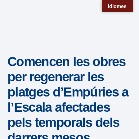
Nota:
Idiomes
este
sitio
web
incluye
un
Comencen les obres
sistema
de
per regenerar les
accesibilidad.
platges d’Empúries a
l’Escala afectades
pels temporals dels
darrers mesos