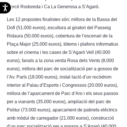
Accesibilidad
Mercè Rodoreda i Ca La Generosa a S’Agaró.
Les 12 propostes finalistes són: millora de la Bassa del
Dofí (51.000 euros), escultura al giratori del Passeig
Ridaura (50.000 euros), cobertura de l’escenari de la
Plaça Major (25.000 euros), tòtems i plafons informatius
sobre el cinema i les cases de S’Agaró Vell (40.000
euros), fanals a la zona verda Rosa dels Vents (8.000
euros), millora del parc de socialització per a gossos de
l’Av. París (18.000 euros), instal·lació d’un rocòdrom
interior al Palau d’Esports i Congressos (20.000 euros),
millora de l’aparcament de Parc d’Aro i els seus passos
per a vianants (35.000 euros), ampliació del parc de
Politur (73.000 euros), aparcament de patinets elèctrics
amb mòdul de carregador (21.000 euros), construcció
d’un parc socialització per a gossos a S’Agaró (40.000