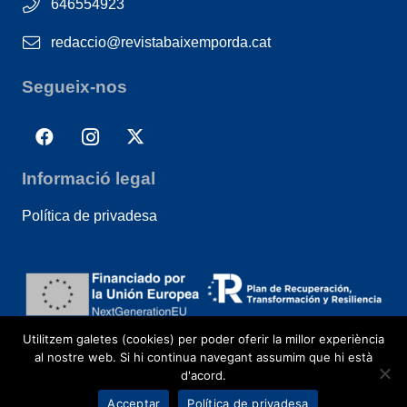
646554923
redaccio@revistabaixemporda.cat
Segueix-nos
Informació legal
Política de privadesa
Utilitzem galetes (cookies) per poder oferir la millor experiència
al nostre web. Si hi continua navegant assumim que hi està
d'acord.
Acceptar
Política de privadesa