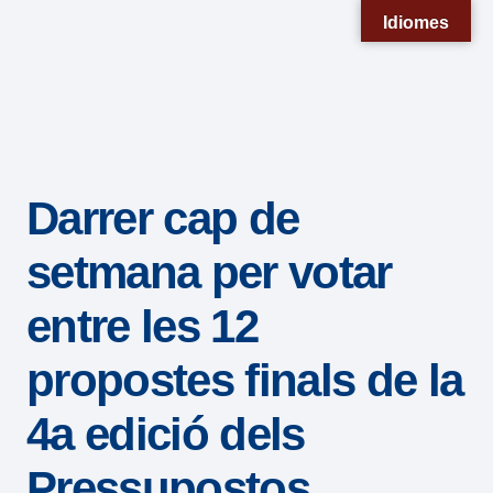
Nota:
Idiomes
este
sitio
web
incluye
un
Darrer cap de
sistema
de
setmana per votar
accesibilidad.
entre les 12
propostes finals de la
4a edició dels
Pressupostos