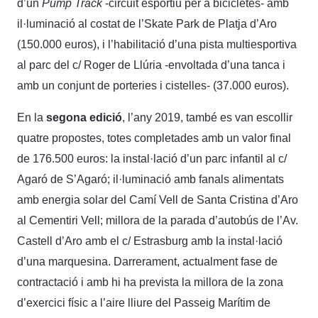
d’un
Pump Track
-circuit esportiu per a bicicletes- amb
il·luminació al costat de l’Skate Park de Platja d’Aro
(150.000 euros), i l’habilitació d’una pista multiesportiva
al parc del c/ Roger de Llúria -envoltada d’una tanca i
amb un conjunt de porteries i cistelles- (37.000 euros).
En la
segona edició
, l’any 2019, també es van escollir
quatre propostes, totes completades amb un valor final
de 176.500 euros: la instal·lació d’un parc infantil al c/
Agaró de S’Agaró; il·luminació amb fanals alimentats
amb energia solar del Camí Vell de Santa Cristina d’Aro
al Cementiri Vell; millora de la parada d’autobús de l’Av.
Castell d’Aro amb el c/ Estrasburg amb la instal·lació
d’una marquesina. Darrerament, actualment fase de
contractació i amb hi ha prevista la millora de la zona
d’exercici físic a l’aire lliure del Passeig Marítim de