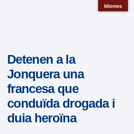
Nota:
Idiomes
este
sitio
web
incluye
un
Detenen a la
sistema
de
Jonquera una
accesibilidad.
francesa que
conduïda drogada i
duia heroïna