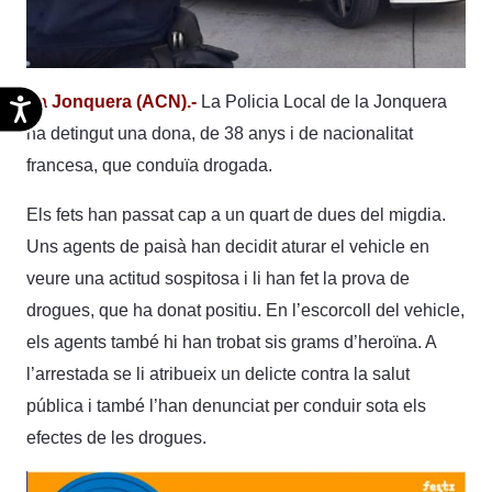
La Jonquera (ACN).-
La Policia Local de la Jonquera
Accesibilidad
ha detingut una dona, de 38 anys i de nacionalitat
francesa, que conduïa drogada.
Els fets han passat cap a un quart de dues del migdia.
Uns agents de paisà han decidit aturar el vehicle en
veure una actitud sospitosa i li han fet la prova de
drogues, que ha donat positiu. En l’escorcoll del vehicle,
els agents també hi han trobat sis grams d’heroïna. A
l’arrestada se li atribueix un delicte contra la salut
pública i també l’han denunciat per conduir sota els
efectes de les drogues.