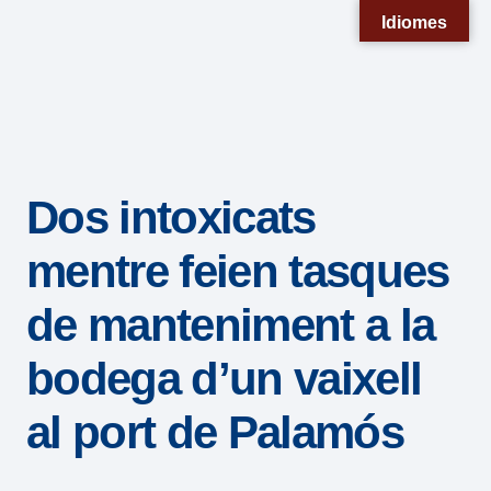
Nota:
Idiomes
este
sitio
web
incluye
un
Dos intoxicats
sistema
de
mentre feien tasques
accesibilidad.
de manteniment a la
bodega d’un vaixell
al port de Palamós