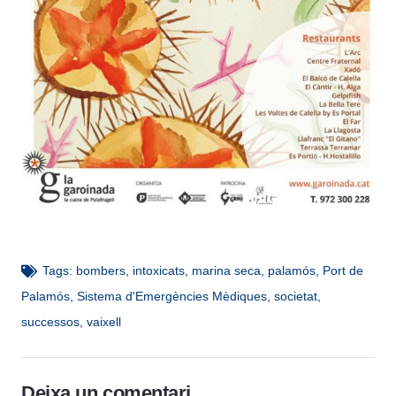
Tags:
bombers
,
intoxicats
,
marina seca
,
palamós
,
Port de
Palamós
,
Sistema d'Emergències Mèdiques
,
societat
,
successos
,
vaixell
Deixa un comentari